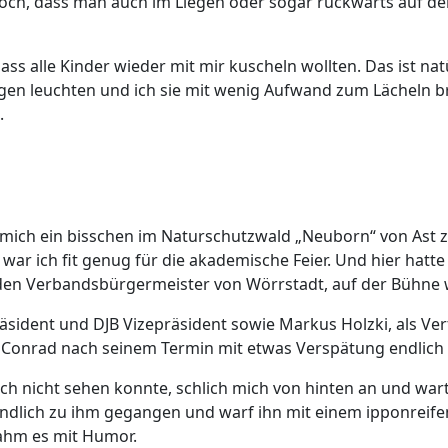
noch, dass man auch im Liegen oder sogar rückwärts auf de
ass alle Kinder wieder mit mir kuscheln wollten. Das ist na
gen leuchten und ich sie mit wenig Aufwand zum Lächeln b
.
h mich ein bisschen im Naturschutzwald „Neuborn“ von Ast
r ich fit genug für die akademische Feier. Und hier hatte
 den Verbandsbürgermeister von Wörrstadt, auf der Bühne 
sident und DJB Vizepräsident sowie Markus Holzki, als Ver
Conrad nach seinem Termin mit etwas Verspätung endlich 
ich nicht sehen konnte, schlich mich von hinten an und wart
eundlich zu ihm gegangen und warf ihn mit einem ipponreifen
ahm es mit Humor.