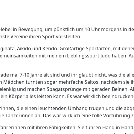
e Hebel in Bewegung, um pünktlich um 10 Uhr morgens in der 
ste Vereine ihren Sport vorstellten.
ginata, Aikido und Kendo. Großartige Sportarten, mit dene
 Gemeinsamkeiten mit meinem Lieblingssport Judo haben. A
e mal 7-10 Jahre alt sind und ihr glaubt nicht, was die all
 Mädchen turnten sogar mehrfache Saltos, nachdem sie ihr
o gelenkig und machen Spagatsprünge mit geraden Beinen. 
ein Körper alles leisten kann. Es war wirklich beeindrucken
nnen, die einen leuchtenden Umhang trugen und die abged
ie Tänzerinnen an. Das war wirklich eine tolle Vorführung z
ahrerinnen mit ihren Fähigkeiten. Sie fuhren Hand in Han