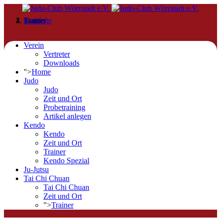
Startseite
Kendo
Trainer
Verein
Vertreter
Downloads
">
Home
Judo
Judo
Zeit und Ort
Probetraining
Artikel anlegen
Kendo
Kendo
Zeit und Ort
Trainer
Kendo Spezial
Ju-Jutsu
Tai Chi Chuan
Tai Chi Chuan
Zeit und Ort
">
Trainer